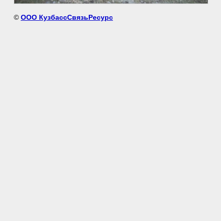
©
ООО КузбассСвязьРесурс