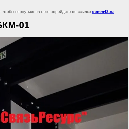
- чтобы вернуться на него перейдите по ссылке
comm42.ru
БКМ-01