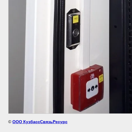
©
ООО КузбассСвязьРесурс