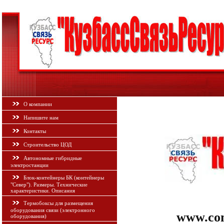
О компании
Напишите нам
Контакты
Строительство ЦОД
Автономные гибридные
электростанции
Блок-контейнеры БК (контейнеры
"Север"). Размеры. Технические
характеристики. Описания
Термобоксы для размещения
оборудования связи (электронного
www.c
оборудования)