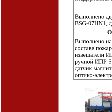
Выполнено дв
BSG-07HN1, д
О
Выполнено на
составе пожа
извещатели И
ручной ИПР-51
датчик магнит
оптико-элект