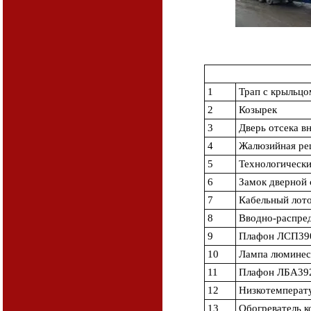
1
Трап с крыльцо
2
Козырек
3
Дверь отсека в
4
Жалюзийная ре
5
Технологически
6
Замок дверной 
7
Кабельный лото
8
Вводно-распре
9
Плафон ЛСП39
10
Лампа люминес
11
Плафон ЛБА392
12
Низкотемперат
13
Обогреватель 