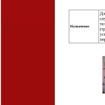
Дл
сп
те
Назначение
(т
ус
пе