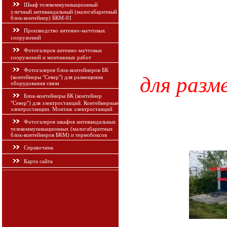
Шкаф телекоммуникационный
уличный антивандальный (малогабаритный
блок-контейнер) БКМ-01
Производство антенно-мачтовых
сооружений
Фотогалерея антенно-мачтовых
сооружений и монтажных работ
Фотогалерея блок-контейнеров БК
для разм
(контейнеры "Север") для размещения
оборудования связи
Блок-контейнеры БК (контейнер
"Север") для электростанций. Контейнерные
электростанции. Монтаж электростанций
Фотогалерея шкафов антивандальных
телекоммуникационных (малогабаритных
блок-контейнеров БКМ) и термобоксов
Справочник
Карта сайта