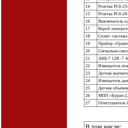
14
Розетка РСб-23
15
Розетка РСб-20
16
Выключатель о
17
Короб электрот
18
Сплит- систем
19
Прибор «Грани
20
Сигнально-свет
21
АКБ-7 12В -7 А
22
Извещатель по
23
Датчик магнит
24
Извещатель ды
25
Датчик объемн
26
МПП «Буран-2,
27
Огнетушитель 
В том числе: