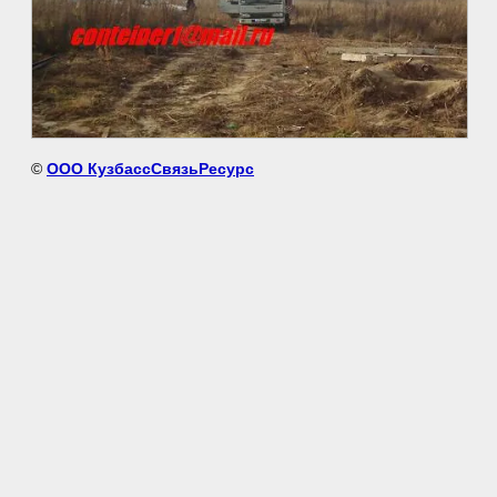
©
ООО КузбассСвязьРесурс