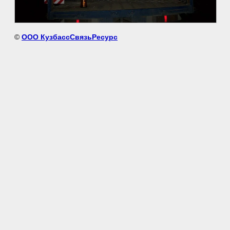
©
ООО КузбассСвязьРесурс