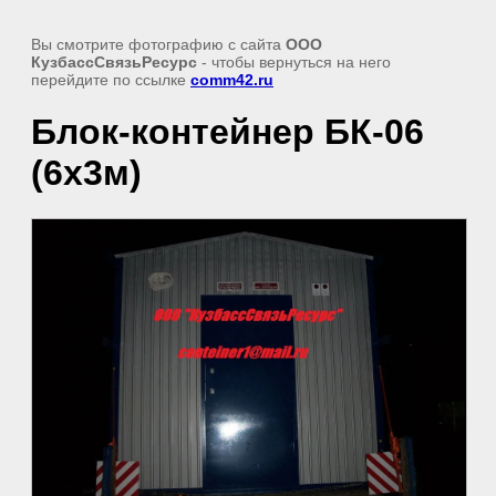
Вы смотрите фотографию с сайта
ООО
КузбассСвязьРесурс
- чтобы вернуться на него
перейдите по ссылке
comm42.ru
Блок-контейнер БК-06
(6х3м)